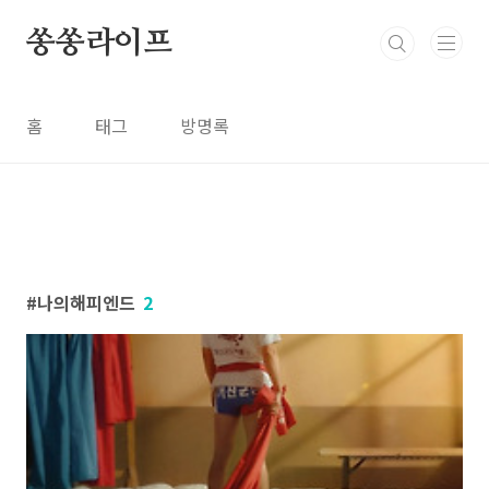
본문 바로가기
쏭쏭라이프
홈
태그
방명록
나의해피엔드
2