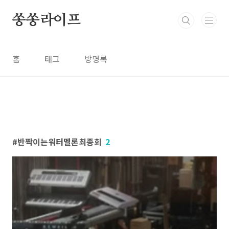
본문 바로가기
쏭쏭라이프
홈
태그
방명록
반짝이는워터멜론최종회
2