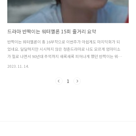
드라마 반짝이는 워터멜론 15회 줄거리 요약
반짝이는 워터멜론이 총 16부작으로 이번주가 아쉽게도 마지막회가 되
었네요. 달달하지만 시시하지 않은 청춘드라마로 나도 모르게 엄마미소
가 절로 나면서 90년대 추억까지 새록새록 피어나게 했던 반짝이는 워터
멜론 너무 아쉽지만 15회 줄거리 요약 시작합니다. 드라마 반짝이는 워
2023. 11. 14.
터멜론 몇부작, 등장인물 총정리 기본정보 방송 기간 : 2023년 9월 25일
~ 2023년 11월 14일(예정) 방송 시간 : 월, 화 오후 8시50분 장르 : 판타
1
지, 청춘, 성장, 로맨틱 코미디, 음악 채널 : TVN 스트리밍 : 티빙 출연 : 려
욱, 최현욱, 설인아 blogyul.com tvN드라마 반짝이는 워터멜론 14회
줄거리 리뷰 드디어 돌고돌아 시간여행자 은유와 은결이가 만나나봅니
다. 어떻게 만나질까 했더니 스마트폰으로 바..