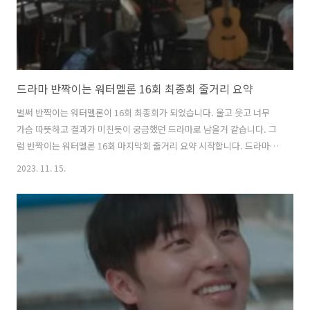
드라마 반짝이는 워터멜론 16회 최종회 줄거리 요약
벌써 반짝이는 워터멜론이 16회 최종회가 되었습니다. 울고 웃고 너무
가슴 따뜻하고 결과가 미친듯이 궁금했던 드라마로 남을거 같습니다. 그
럼 반짝이는 워터멜론 16회 마지막회 줄거리 요약 시작합니다. 드라마
반짝이는 워터멜론 몇부작, 등장인물 총정리 기본정보 방송 기간 : 2023
2023. 11. 15.
년 9월 25일 ~ 2023년 11월 14일(예정) 방송 시간 : 월, 화 오후 8시50분
장르 : 판타지, 청춘, 성장, 로맨틱 코미디, 음악 채널 : TVN 스트리밍 : 티
빙 출연 : 려욱, 최현욱, 설인아 blogyul.com 드라마 반짝이는 워터멜론
15회 줄거리 요약 반짝이는 워터멜론이 총 16부작으로 이번주가 아쉽게
도 마지막회가 되었네요. 달달하지만 시시하지 않은 청춘드라마로 나도
모르게 엄마미소가 절로 나면서 90년..