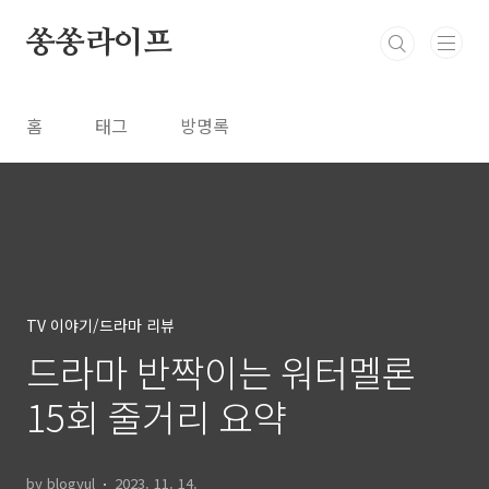
본문 바로가기
쏭쏭라이프
홈
태그
방명록
TV 이야기/드라마 리뷰
드라마 반짝이는 워터멜론
15회 줄거리 요약
by blogyul
2023. 11. 14.