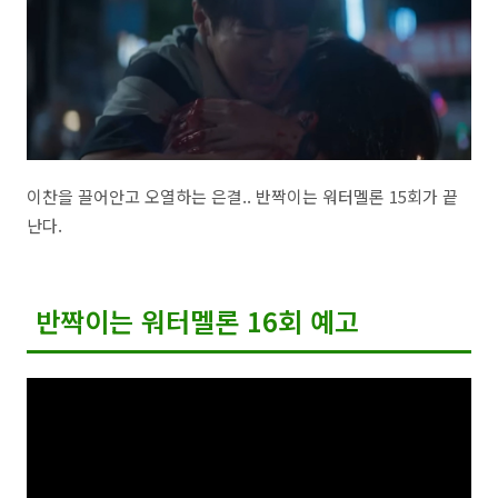
이찬을 끌어안고 오열하는 은결.. 반짝이는 워터멜론 15회가 끝
난다.
반짝이는 워터멜론 16회 예고