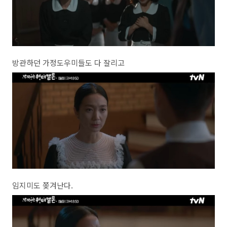
방관하던 가정도우미들도 다 잘리고
임지미도 쫒겨난다.