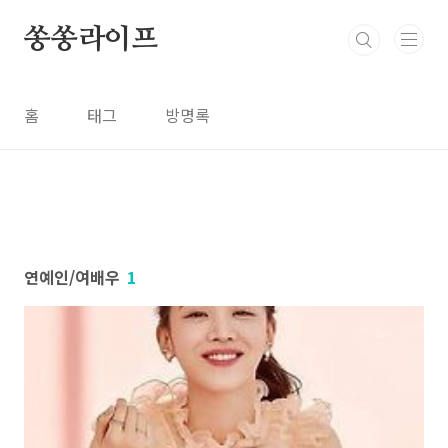
본문 바로가기
쏭쏭라이프
홈
태그
방명록
연예인/여배우
1