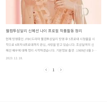
웰컴투삼달리 신혜선 나이 프로필 작품활동 정리
현재 방영중인 JTBC드라마 웰컴투삼달리 방영 후 5프로대 시청율을 시
작으로 6회차 8프로대까지 관심, 사랑을 받고 있습니다. 조삼달역의 신
혜선 배우에 대해 정리 시작하겠습니다. 기본정보 출생 : 1989년 8월 31
일 (나이 - 34세) 서울특별시 광진구 국적 : 대한민국 거주지 : 서울특별시
2023. 12. 18.
양천구 목동 신체 : 키 172cm, 혈액형 O형, 발사이즈 245mm 가족 : 부
모님, 언니 학력 건국대학교사범대학부속중학교 (졸업) 서울국악예술고
1
등학교 (음악연극과 / 졸업) 세종대학교 (영화예술학)[6] 소속사 : 아이오
케이컴퍼니, YNK엔터테인먼트 데뷔 : 2012년 KBS 2TV 드라마 〈학교
2013〉 종교 : 무종교 MBTI : INFP 작품활동 데뷔 (2012~2013) 데뷔작
품은 본명과 동명의 캐..