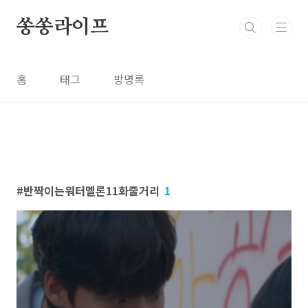
본문 바로가기
쏭쏭라이프
홈
태그
방명록
반짝이는워터멜론11화줄거리
1