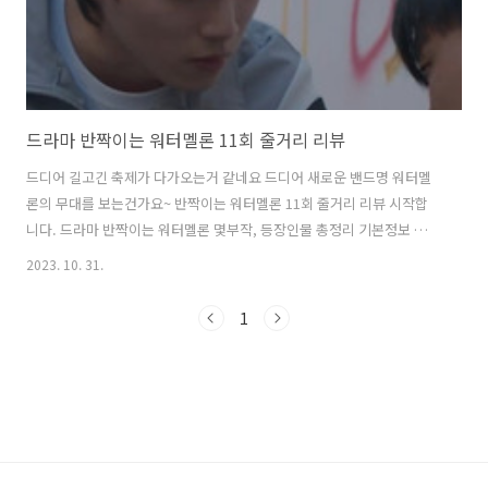
드라마 반짝이는 워터멜론 11회 줄거리 리뷰
드디어 길고긴 축제가 다가오는거 같네요 드디어 새로운 밴드명 워터멜
론의 무대를 보는건가요~ 반짝이는 워터멜론 11회 줄거리 리뷰 시작합
니다. 드라마 반짝이는 워터멜론 몇부작, 등장인물 총정리 기본정보 방송
기간 : 2023년 9월 25일 ~ 2023년 11월 14일(예정) 방송 시간 : 월, 화 오
2023. 10. 31.
후 8시50분 장르 : 판타지, 청춘, 성장, 로맨틱 코미디, 음악 채널 : TVN
스트리밍 : 티빙 출연 : 려욱, 최현욱, 설인아 blogyul.com 드라마 반짝
1
이는 워터멜론 10회 줄거리 리뷰 시간여행자 은결과 은유, 미래처럼 사
랑의 결실이 이루워질지 궁금한 이찬과 청아 두 커플의 이야기가 궁금해
지면서 반짝이는워터멜론 10화 줄거리 리뷰 시작합니다. 드라마 반짝이
는 워터멜론 blogyul.com 줄거리 ..