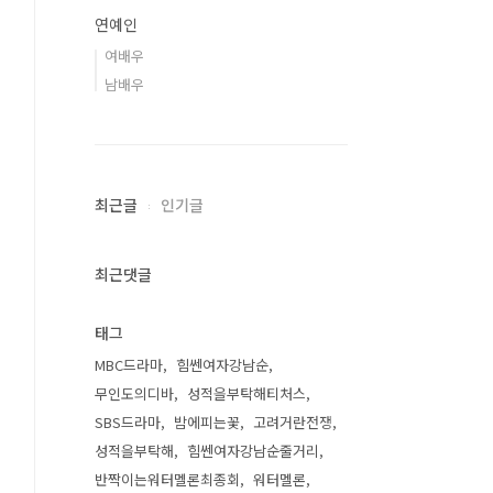
연예인
여배우
남배우
최근글
인기글
최근댓글
태그
MBC드라마
힘쎈여자강남순
무인도의디바
성적을부탁해티처스
SBS드라마
밤에피는꽃
고려거란전쟁
성적을부탁해
힘쎈여자강남순줄거리
반짝이는워터멜론최종회
워터멜론