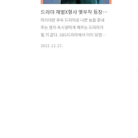
드라마 재벌X형사 몇부작 등장인물 총정리
마이데몬 후속 드라마로 나쁜 놈들 혼내
주는 웬지 속시원하게 해주는 드라마가
될 거 같다. SBS드라마에서 이미 모범형
사, 열혈사제 등 코믹하면서도 사회에 있
2023. 12. 27.
을법한 나쁜 놈들 속시원히 혼내주는 드
라마로 사랑을 많이 받았다. 얼마 전 종영
된 다른 채널드라마지만 강남순도 돈 많
은 재력으로 정의를 위해 팍팍 쓰던데 기
대해 본다! 기본정보 방송 기간 : 2024년
1월 26일 ~ 2024년 3월 16일 방송 시간 :
금 · 토 / 오후 10:00 ~ 방송 횟수(몇부작)
: 16부작 장르 : 형사, 성장, 로맨스 기획 :
스튜디오S 제작사 : 스튜디오S, 빅오션
ENM, 비에이엔터테인먼트 채널 : SBS TV
제작진 : 연출 - 김재홍 극본 - 김바다 출연
: 안보현, 박지현, 강상준, 김신비, 곽시양