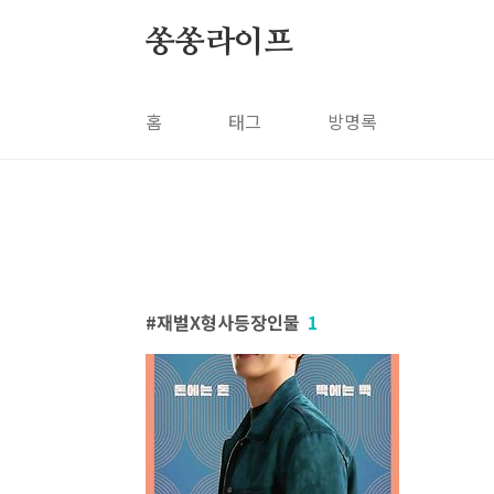
본문 바로가기
쏭쏭라이프
홈
태그
방명록
재벌X형사등장인물
1