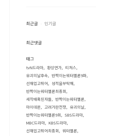
최근글
인기글
최근댓글
태그
tvN드라마
환상연가
티처스
유괴의날후속
반짝이는워터멜론9화
선재업고튀어
성적을부탁해
반짝이는워터멜론최종회
세작매혹된자들
반짝이는워터멜론
마이데몬
고려거란전쟁
유괴의날
반짝이는워터멜론9회
SBS드라마
MBC드라마
KBS드라마
선재업고튀어최종회
워터멜론