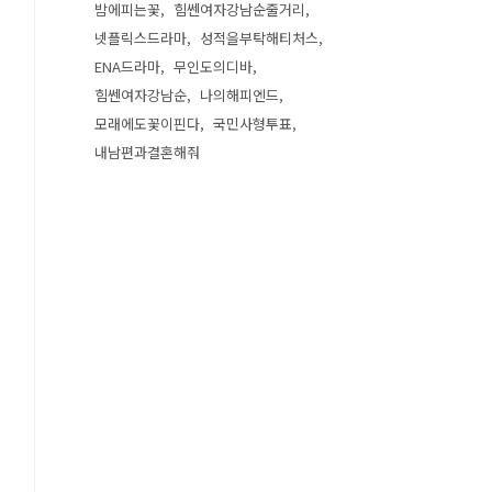
밤에피는꽃
힘쎈여자강남순줄거리
넷플릭스드라마
성적을부탁해티처스
ENA드라마
무인도의디바
힘쎈여자강남순
나의해피엔드
모래에도꽃이핀다
국민사형투표
내남편과결혼해줘