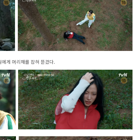
원에게 머리채를 잡혀 뜯겼다.