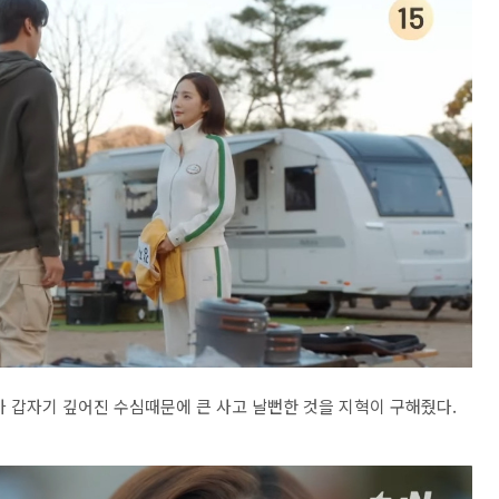
 갑자기 깊어진 수심때문에 큰 사고 날뻔한 것을 지혁이 구해줬다.