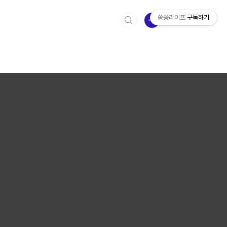
쏭쏭라이프
구독하기