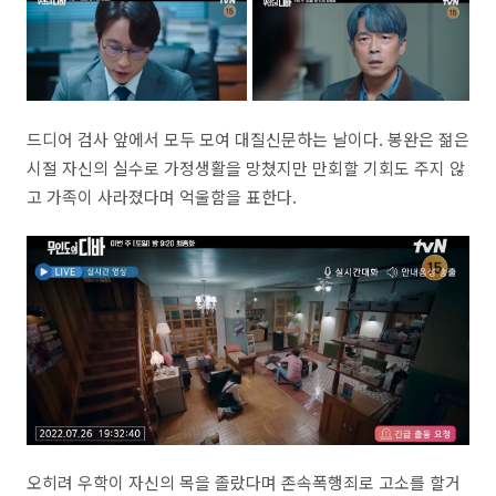
드디어 검사 앞에서 모두 모여 대질신문하는 날이다. 봉완은 젊은
시절 자신의 실수로 가정생활을 망쳤지만 만회할 기회도 주지 않
고 가족이 사라졌다며 억울함을 표한다.
오히려 우학이 자신의 목을 졸랐다며 존속폭행죄로 고소를 할거