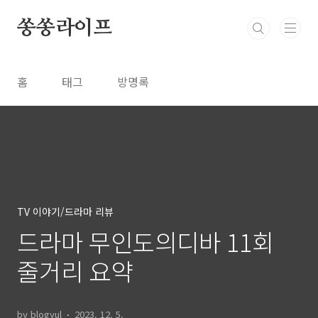
본문 바로가기
쏭쏭라이프
홈
태그
방명록
TV 이야기/드라마 리뷰
드라마 무인도의디바 11회
줄거리 요약
by blogyul
2023. 12. 5.