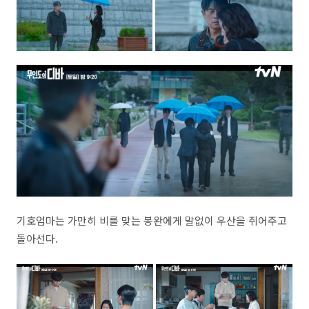
기호엄마는 가만히 비를 맞는 봉완에게 말없이 우산을 쥐어주고
돌아선다.