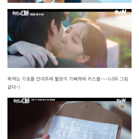
목하는 기호를 안아주며 뛸듯이 기뻐하며 키스를~~~(너무 그림
같다~)