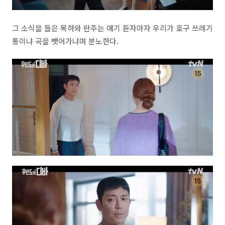
그 소식을 들은 목하와 란주는 애기 듣자마자 우리가 호구 쓰레기
통이냐 곡을 뺏어가냐며 분노한다.