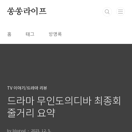
본문 바로가기
쏭쏭라이프
홈
태그
방명록
TV 이야기/드라마 리뷰
드라마 무인도의디바 최종회
줄거리 요약
by blogyul
2023. 12. 5.