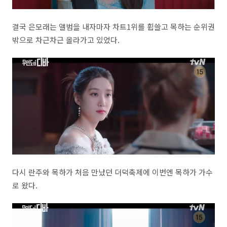
결국 은모래는 앨범을 내자마자 차트1위를 휩쓸고 목하는 순위권
밖으로 차근차근 올라가고 있었다.
다시 란주와 목하가 처음 만났던 더덕축제에 이번엔 목하가 가수
로 왔다.