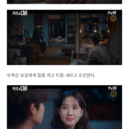
우학은 보걸에게 말좀 하고 티좀 내라고 조언한다.