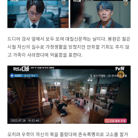
드디어 검사 앞에서 모두 모여 대질신문하는 날이다. 봉완은 젊은
시절 자신의 실수로 가정생활을 망쳤지만 만회할 기회도 주지 않
고 가족이 사라졌다며 억울함을 표한다.
오히려 우학이 자신의 목을 졸랐다며 존속폭행죄로 고소를 할거