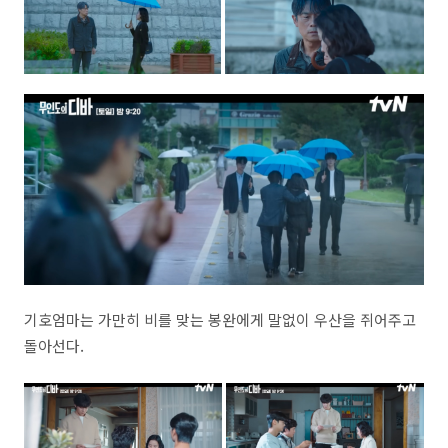
기호엄마는 가만히 비를 맞는 봉완에게 말없이 우산을 쥐어주고
돌아선다.