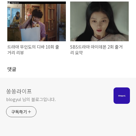
드라마 무인도의 디바 10회 줄
SBS드라마 마이데몬 2회 줄거
거리 리뷰
리 요약
댓글
쏭쏭라이프
blogyul 님의 블로그입니다.
구독하기