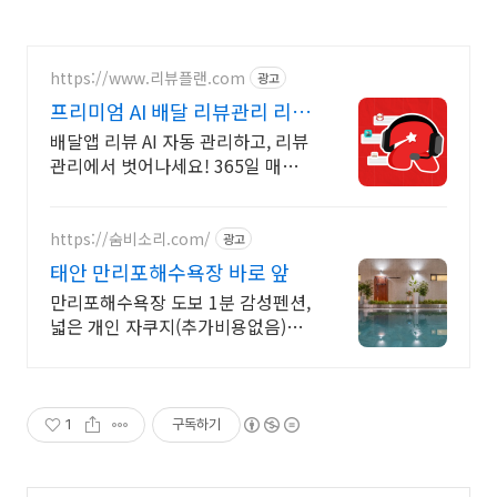
https://www.리뷰플랜.com
광고
프리미엄 AI 배달 리뷰관리 리뷰
컴플레인 완벽 처리!
배달앱 리뷰 AI 자동 관리하고, 리뷰
관리에서 벗어나세요! 365일 매일
자동으로 배민,쿠팡이츠,요기요,땡
겨요 리뷰 종합 관리
https://숨비소리.com/
광고
태안 만리포해수욕장 바로 앞
만리포해수욕장 도보 1분 감성펜션,
넓은 개인 자쿠지(추가비용없음)
NEW 신규오픈 (간식바구니 제공)
따뜻한 야외노천탕인가? 수영장인
가?
1
구독하기