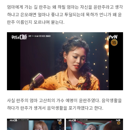
엄마에게 가는 길 란주는 왜 하필 엄마는 자신을 윤란주라고 생각
하냐고 은모래면 얼마나 좋냐고 투덜되는데 목하가 언니가 왜 윤
란주 이름인지 모르냐며 묻는다.
사실 란주의 엄마 고산희의 가수 예명이 윤란주였다. 음악생활을
하다가 란주가 생겨서 음악생활을 포기하였다고 한다.