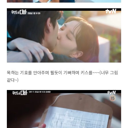
목하는 기호를 안아주며 뛸듯이 기뻐하며 키스를~~~(너무 그림
같다~)