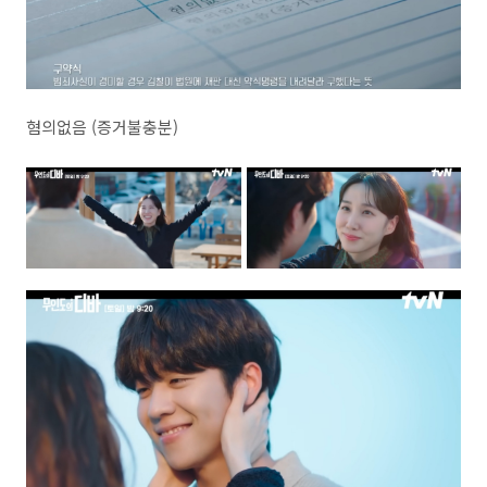
혐의없음 (증거불충분)