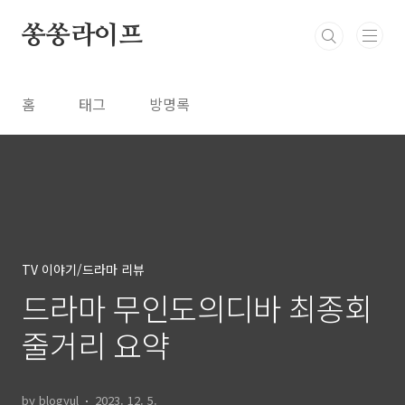
본문 바로가기
쏭쏭라이프
홈
태그
방명록
TV 이야기/드라마 리뷰
드라마 무인도의디바 최종회
줄거리 요약
by blogyul
2023. 12. 5.