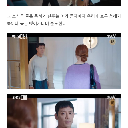
그 소식을 들은 목하와 란주는 애기 듣자마자 우리가 호구 쓰레기
통이냐 곡을 뺏어가냐며 분노한다.