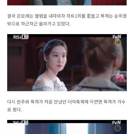
결국 은모래는 앨범을 내자마자 차트1위를 휩쓸고 목하는 순위권
밖으로 차근차근 올라가고 있었다.
다시 란주와 목하가 처음 만났던 더덕축제에 이번엔 목하가 가수
로 왔다.