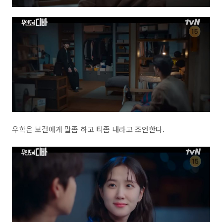
우학은 보걸에게 말좀 하고 티좀 내라고 조언한다.